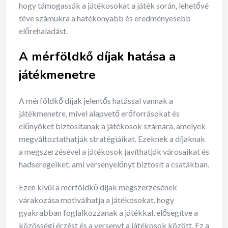
hogy támogassák a játékosokat a játék során, lehetővé
téve számukra a hatékonyabb és eredményesebb
előrehaladást.
A mérföldkő díjak hatása a
játékmenetre
A mérföldkő díjak jelentős hatással vannak a
játékmenetre, mivel alapvető erőforrásokat és
előnyöket biztosítanak a játékosok számára, amelyek
megváltoztathatják stratégiáikat. Ezeknek a díjaknak
a megszerzésével a játékosok javíthatják városaikat és
hadseregeiket, ami versenyelőnyt biztosít a csatákban.
Ezen kívül a mérföldkő díjak megszerzésének
várakozása motiválhatja a játékosokat, hogy
gyakrabban foglalkozzanak a játékkal, elősegítve a
közösségi érzést és a versenyt a játékosok között. Ez a