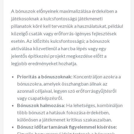
A bónuszok előnyeinek maximalizálása érdekében a
játékosoknak a kulcsfontosságú játékmeneti
pillanatok köré kell tervezniük a használatukat, például
közelgő csaták vagy erőforrás-igényes fejlesztések
esetén. Az időzítés kulcsfontosságú; a bónuszok
aktiválása közvetlenül a harcba lépés vagy egy
jelentős építkezési projekt megkezdése előtt a
legjobb eredményeket hozhatja.
Prioritás a bónuszoknak:
Koncentráljon azokra a
bónuszokra, amelyek összhangban állnak az
azonnali céljaival, legyen szó erőforrásgyűjtésről
vagy csapatképzésről.
Bónuszok halmozása:
Ha lehetséges, kombináljon
több bónuszt a hatásuk fokozása érdekében,
különösen a játékmenet kritikus szakaszaiban.
Bónusz időtartamának figyelemmel kísérése:
Figyelje, hogy mennyi ideig tartanak a bónuszok,