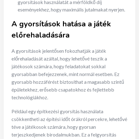
gyorsítások használatát a mérföldkő díj
eseményekhez, hogy maximális jutalmakat nyerjen.
A gyorsítások hatása a játék
előrehaladására
A gyorsítások jelentősen fokozhatják a játék
előrehaladását azáltal, hogy lehetővé teszik a
játékosok számára, hogy feladatokat sokkal
gyorsabban befejezzenek, mint normál esetben. Ez
gyorsabb hozzáférést biztosíthat a magasabb szintű
épületekhez, erősebb csapatokhoz és fejlettebb
technológiákhoz.
Például egy építkezési gyorsítás használata
csökkentheti az építési időt órákról percekre, lehetővé
téve a játékosok számára, hogy gyorsan
terjeszkedjenek birodalmukban. Ez a felgyorsítás