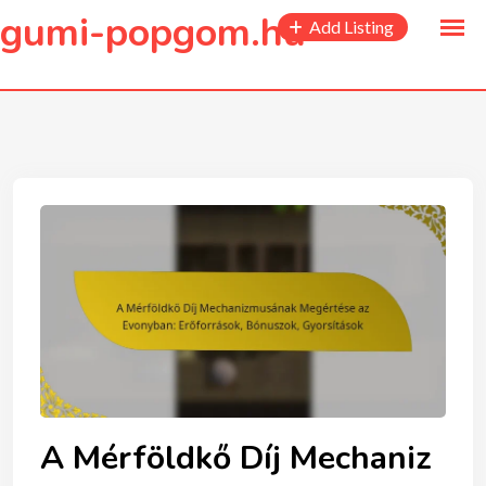
to
gumi-popgom.hu
Add Listing
content
A Mérföldkő Díj Mechaniz