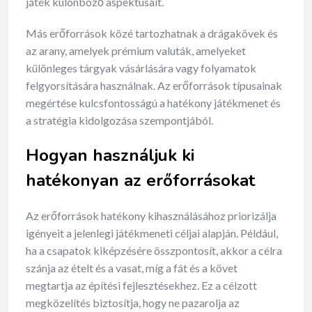
játék különböző aspektusait.
Más erőforrások közé tartozhatnak a drágakövek és
az arany, amelyek prémium valuták, amelyeket
különleges tárgyak vásárlására vagy folyamatok
felgyorsítására használnak. Az erőforrások típusainak
megértése kulcsfontosságú a hatékony játékmenet és
a stratégia kidolgozása szempontjából.
Hogyan használjuk ki
hatékonyan az erőforrásokat
Az erőforrások hatékony kihasználásához priorizálja
igényeit a jelenlegi játékmeneti céljai alapján. Például,
ha a csapatok kiképzésére összpontosít, akkor a célra
szánja az ételt és a vasat, míg a fát és a követ
megtartja az építési fejlesztésekhez. Ez a célzott
megközelítés biztosítja, hogy ne pazarolja az