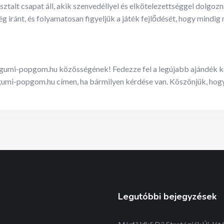
talt csapat áll, akik szenvedéllyel és elkötelezettséggel dolgozn
 iránt, és folyamatosan figyeljük a játék fejlődését, hogy mindig
a gumi-popgom.hu közösségének! Fedezze fel a legújabb ajándék 
gumi-popgom.hu
címen, ha bármilyen kérdése van. Köszönjük, hogy
Legutóbbi bejegyzések