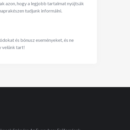
ak azon, hogy a legjobb tartalmat nyújtsák
 naprakészen tudjunk informálni.
kódokat és bónusz eseményeket, és ne
 velünk tart!