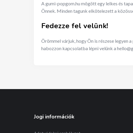
A gumi-popgom.hu mögött egy lelkes és tapasz
Önnek. Minden tagunk elkötelezett a közösség
Fedezze fel velünk!
Örömmel várjuk, hogy Ön is részese legyen 
habozzon kapcsolatba lépni velünk a
hello@
Jogi információk