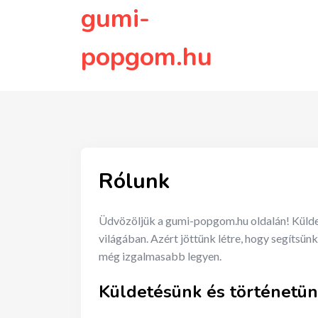
to
gumi-
content
popgom.hu
Rólunk
Üdvözöljük a gumi-popgom.hu oldalán! Küldet
világában. Azért jöttünk létre, hogy segíts
még izgalmasabb legyen.
Küldetésünk és történetü