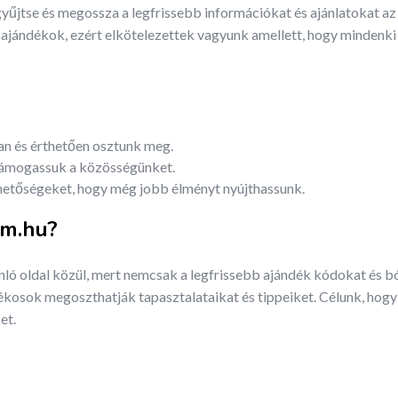
yűjtse és megossza a legfrissebb információkat és ajánlatokat az
 ajándékok, ezért elkötelezettek vagyunk amellett, hogy mindenk
an és érthetően osztunk meg.
 támogassuk a közösségünket.
ehetőségeket, hogy még jobb élményt nyújthassunk.
om.hu?
ló oldal közül, mert nemcsak a legfrissebb ajándék kódokat és b
tékosok megoszthatják tapasztalataikat és tippeiket. Célunk, hogy 
et.