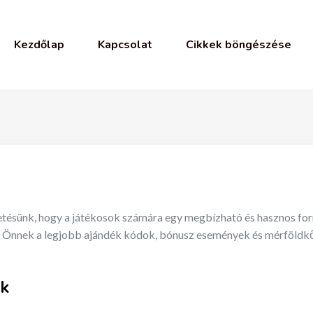
Kezdőlap
Kapcsolat
Cikkek böngészése
ésünk, hogy a játékosok számára egy megbízható és hasznos forrá
ünk Önnek a legjobb ajándék kódok, bónusz események és mérföldkő
nk