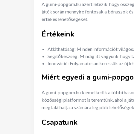
A gumi-popgom.hu azért létezik, hogy összeg
játék során mennyire fontosak a bónuszok és
értékes lehetőségeket.
Értékeink
Átláthatóság: Minden információt világos
Segítőkészség: Mindig itt vagyunk, hogy
Innováció: Folyamatosan keressük az új l
Miért egyedi a gumi-popg
A gumi-popgom.hu kiemelkedik a többi hason
közösségi platformot is teremtünk, ahol a já
megtalálhatja a számára legjobb lehetőségek
Csapatunk