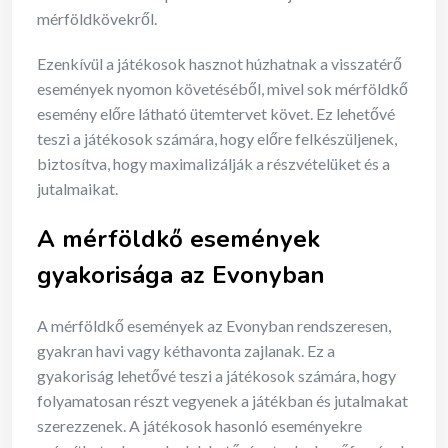
mérföldkövekről.
Ezenkívül a játékosok hasznot húzhatnak a visszatérő
események nyomon követéséből, mivel sok mérföldkő
esemény előre látható ütemtervet követ. Ez lehetővé
teszi a játékosok számára, hogy előre felkészüljenek,
biztosítva, hogy maximalizálják a részvételüket és a
jutalmaikat.
A mérföldkő események
gyakorisága az Evonyban
A mérföldkő események az Evonyban rendszeresen,
gyakran havi vagy kéthavonta zajlanak. Ez a
gyakoriság lehetővé teszi a játékosok számára, hogy
folyamatosan részt vegyenek a játékban és jutalmakat
szerezzenek. A játékosok hasonló eseményekre