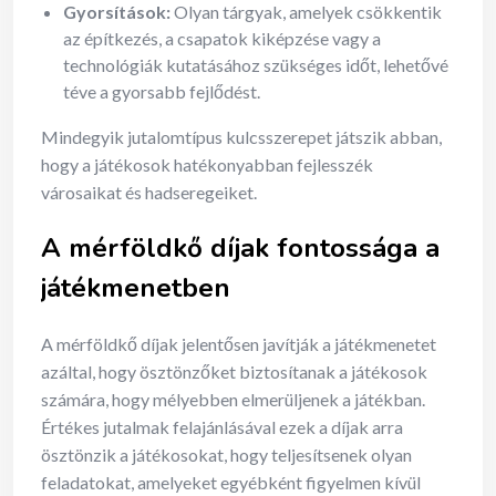
Gyorsítások:
Olyan tárgyak, amelyek csökkentik
az építkezés, a csapatok kiképzése vagy a
technológiák kutatásához szükséges időt, lehetővé
téve a gyorsabb fejlődést.
Mindegyik jutalomtípus kulcsszerepet játszik abban,
hogy a játékosok hatékonyabban fejlesszék
városaikat és hadseregeiket.
A mérföldkő díjak fontossága a
játékmenetben
A mérföldkő díjak jelentősen javítják a játékmenetet
azáltal, hogy ösztönzőket biztosítanak a játékosok
számára, hogy mélyebben elmerüljenek a játékban.
Értékes jutalmak felajánlásával ezek a díjak arra
ösztönzik a játékosokat, hogy teljesítsenek olyan
feladatokat, amelyeket egyébként figyelmen kívül