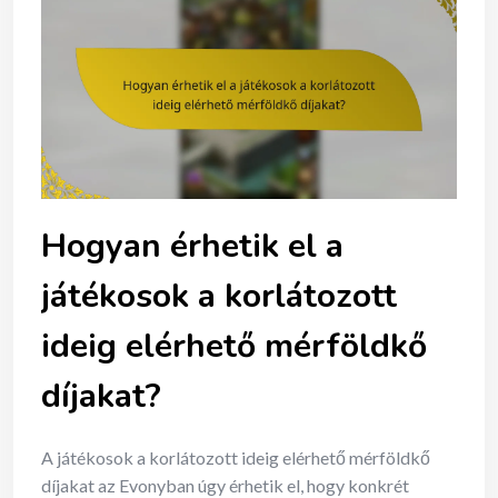
Hogyan érhetik el a
játékosok a korlátozott
ideig elérhető mérföldkő
díjakat?
A játékosok a korlátozott ideig elérhető mérföldkő
díjakat az Evonyban úgy érhetik el, hogy konkrét