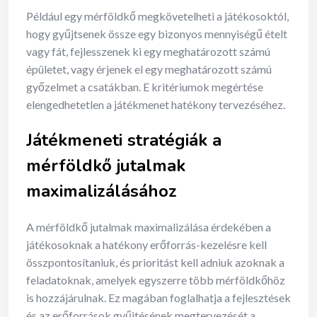
Például egy mérföldkő megkövetelheti a játékosoktól,
hogy gyűjtsenek össze egy bizonyos mennyiségű ételt
vagy fát, fejlesszenek ki egy meghatározott számú
épületet, vagy érjenek el egy meghatározott számú
győzelmet a csatákban. E kritériumok megértése
elengedhetetlen a játékmenet hatékony tervezéséhez.
Játékmeneti stratégiák a
mérföldkő jutalmak
maximalizálásához
A mérföldkő jutalmak maximalizálása érdekében a
játékosoknak a hatékony erőforrás-kezelésre kell
összpontosítaniuk, és prioritást kell adniuk azoknak a
feladatoknak, amelyek egyszerre több mérföldkőhöz
is hozzájárulnak. Ez magában foglalhatja a fejlesztések
és az erőforrások gyűjtésének megtervezését a