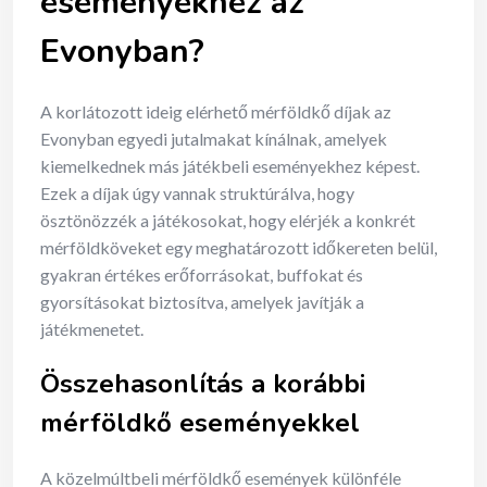
eseményekhez az
Evonyban?
A korlátozott ideig elérhető mérföldkő díjak az
Evonyban egyedi jutalmakat kínálnak, amelyek
kiemelkednek más játékbeli eseményekhez képest.
Ezek a díjak úgy vannak struktúrálva, hogy
ösztönözzék a játékosokat, hogy elérjék a konkrét
mérföldköveket egy meghatározott időkereten belül,
gyakran értékes erőforrásokat, buffokat és
gyorsításokat biztosítva, amelyek javítják a
játékmenetet.
Összehasonlítás a korábbi
mérföldkő eseményekkel
A közelmúltbeli mérföldkő események különféle