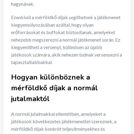
hagynának.
Ezenkívül a mérföldkő díjak segíthetnek a játékmenet
kiegyensúlyozásában azáltal, hogy olyan
erőforrásokat és buffokat biztosítanak, amelyeket
nehezebb megszerezni a normál játékmenet során. Ez
kiegyenlítheti a versenyt, különösen az újabb
játékosok számára, akik nehezen tudnak versenyezni a
tapasztaltabbakkal.
Hogyan különböznek a
mérföldkő díjak a normál
jutalmaktól
A normál jutalmakkal ellentétben, amelyeket a
játékosok következetes játékmenettel szereznek, a
mérföldkő díjak konkrét teljesítményekhez és