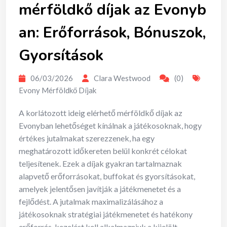
mérföldkő díjak az Evonyb
an: Erőforrások, Bónuszok,
Gyorsítások
06/03/2026
Clara Westwood
(0)
Evony Mérföldkő Díjak
A korlátozott ideig elérhető mérföldkő díjak az
Evonyban lehetőséget kínálnak a játékosoknak, hogy
értékes jutalmakat szerezzenek, ha egy
meghatározott időkereten belül konkrét célokat
teljesítenek. Ezek a díjak gyakran tartalmaznak
alapvető erőforrásokat, buffokat és gyorsításokat,
amelyek jelentősen javítják a játékmenetet és a
fejlődést. A jutalmak maximalizálásához a
játékosoknak stratégiai játékmenetet és hatékony
erőforrás-kezelést kell alkalmazniuk a kijelölt