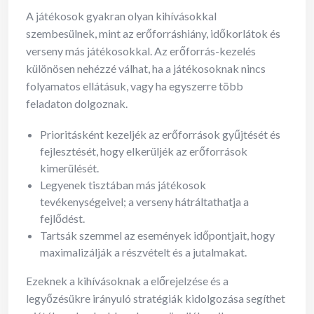
A játékosok gyakran olyan kihívásokkal
szembesülnek, mint az erőforráshiány, időkorlátok és
verseny más játékosokkal. Az erőforrás-kezelés
különösen nehézzé válhat, ha a játékosoknak nincs
folyamatos ellátásuk, vagy ha egyszerre több
feladaton dolgoznak.
Prioritásként kezeljék az erőforrások gyűjtését és
fejlesztését, hogy elkerüljék az erőforrások
kimerülését.
Legyenek tisztában más játékosok
tevékenységeivel; a verseny hátráltathatja a
fejlődést.
Tartsák szemmel az események időpontjait, hogy
maximalizálják a részvételt és a jutalmakat.
Ezeknek a kihívásoknak a előrejelzése és a
legyőzésükre irányuló stratégiák kidolgozása segíthet