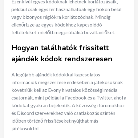
Ezenkívül egyes kódoknak lehetnek korlátozásaik,
például csak egyszer használhatóak egy fiókon belül,
vagy bizonyos régiókra korlátozódnak. Mindig
ellenőrizze az egyes kódokhoz kapcsolódó
feltételeket, mielőtt megpróbálná beváltani őket.
Hogyan találhatók frissített
ajándék kódok rendszeresen
A legújabb ajándék kódokkal kapcsolatos
információk megszerzése érdekében a játékosoknak
követniük kell az Evony hivatalos közösségi média
csatornáit, mint például a Facebook és a Twitter, ahol a
kódokat gyakran bejelentik. A közösségi fórumokhoz
és Discord szerverekhez való csatlakozás szintén
időben történő frissítéseket nyújthat más
játékosoktól.