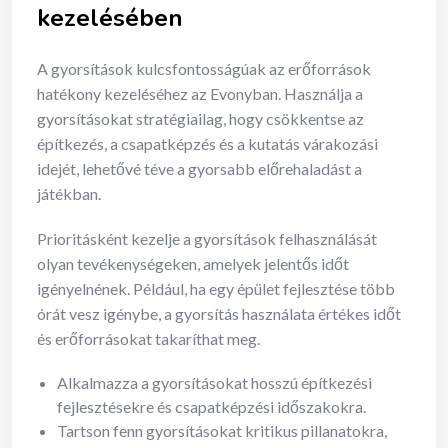
kezelésében
A gyorsítások kulcsfontosságúak az erőforrások
hatékony kezeléséhez az Evonyban. Használja a
gyorsításokat stratégiailag, hogy csökkentse az
építkezés, a csapatképzés és a kutatás várakozási
idejét, lehetővé téve a gyorsabb előrehaladást a
játékban.
Prioritásként kezelje a gyorsítások felhasználását
olyan tevékenységeken, amelyek jelentős időt
igényelnének. Például, ha egy épület fejlesztése több
órát vesz igénybe, a gyorsítás használata értékes időt
és erőforrásokat takaríthat meg.
Alkalmazza a gyorsításokat hosszú építkezési
fejlesztésekre és csapatképzési időszakokra.
Tartson fenn gyorsításokat kritikus pillanatokra,