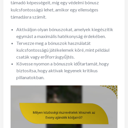
támadó képességeit, míg egy védelmi bónusz
kulcsfontosságú lehet, amikor egy ellenséges
támadásra számít.
Aktiváljon olyan bónuszokat, amelyek kiegészítik
egymást a maximális hatékonyság érdekében.
Tervezze meg a bónuszok használatát
kulcsfontosságú játékelemek köré, mint például
csaták vagy erőforrásgyűjtés.
Kövesse nyomon a bónuszok időtartamát, hogy
biztosítsa, hogy aktívak legyenek kritikus
pillanatokban.