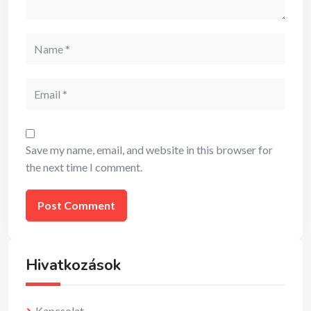
Name
Email
Save my name, email, and website in this browser for
the next time I comment.
Hivatkozások
Kapcsolat