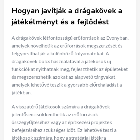
Hogyan javítják a drágakövek a
játékélményt és a fejlődést
A drágakövek létfontosságú erőforrások az Evonyban,
amelyek növelhetik az erőforrások megszerzését és
felgyorsíthatják a különböző folyamatokat. A
drágakövek bölcs használatával a játékosok új
funkciókat nyithatnak meg, fejleszthetik az épületeket
és megszerezhetik azokat az alapvető tárgyakat,
amelyek lehetővé teszik a gyorsabb előrehaladást a
játékban.
A visszatérő játékosok számára a drágakövek
jelentősen csökkenthetik az erőforrások
összegyűjtéséhez vagy az építkezési projektek
befejezéséhez szükséges időt. Ez lehetővé teszi a
játékosok számára, hogy a stratégiai játékra