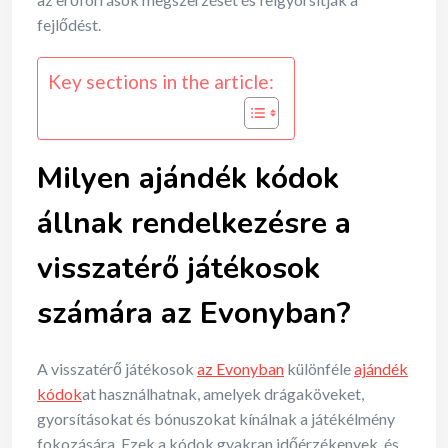
fejlődést.
Key sections in the article:
Milyen ajándék kódok
állnak rendelkezésre a
visszatérő játékosok
számára az Evonyban?
A visszatérő játékosok
az Evonyban
különféle
ajándék
kódok
at használhatnak, amelyek drágaköveket,
gyorsításokat és bónuszokat kínálnak a játékélmény
fokozására. Ezek a kódok gyakran időérzékenyek, és