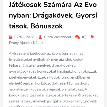
Játékosok Számára Az Evo
nyban: Drágakövek, Gyorsí
tások, Bónuszok
09/03/2026
Clara Westwood
(0)
Evony Ajándék Kódok
A visszatérő játékosok az Evonyban izgalmas
lehetőségeket nyithatnak meg ajándék kódok
felhasználásával, amelyek drágaköveket,
gyorsításokat és bónuszokat kínálnak, hogy fokozzák
játékélményüket. Ezek a kódok gyakran időben és
elérhetőségben korlátozottak, ezért fontos, hogy
naprakészen kövessük a legújabb ajánlatokat. A
kódok beváltásával a játékosok értékes erőforrásokat
szerezhetnek, amelyek javítják a játékélményt, növelik
az erőforrások megszerzését és felgyorsítják a