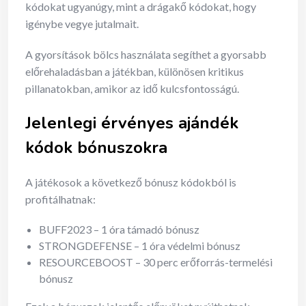
kódokat ugyanúgy, mint a drágakő kódokat, hogy
igénybe vegye jutalmait.
A gyorsítások bölcs használata segíthet a gyorsabb
előrehaladásban a játékban, különösen kritikus
pillanatokban, amikor az idő kulcsfontosságú.
Jelenlegi érvényes ajándék
kódok bónuszokra
A játékosok a következő bónusz kódokból is
profitálhatnak:
BUFF2023 – 1 óra támadó bónusz
STRONGDEFENSE – 1 óra védelmi bónusz
RESOURCEBOOST – 30 perc erőforrás-termelési
bónusz