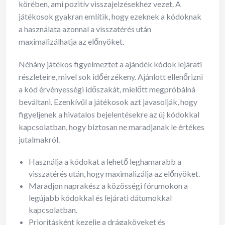
körében, ami pozitív visszajelzésekhez vezet. A
játékosok gyakran említik, hogy ezeknek a kódoknak
a használata azonnal a visszatérés után
maximalizálhatja az előnyöket.
Néhány játékos figyelmeztet a ajándék kódok lejárati
részleteire, mivel sok időérzékeny. Ajánlott ellenőrizni
a kód érvényességi időszakát, mielőtt megpróbálná
beváltani. Ezenkívül a játékosok azt javasolják, hogy
figyeljenek a hivatalos bejelentésekre az új kódokkal
kapcsolatban, hogy biztosan ne maradjanak le értékes
jutalmakról.
Használja a kódokat a lehető leghamarabb a
visszatérés után, hogy maximalizálja az előnyöket.
Maradjon naprakész a közösségi fórumokon a
legújabb kódokkal és lejárati dátumokkal
kapcsolatban.
Prioritásként kezelje a drágaköveket és