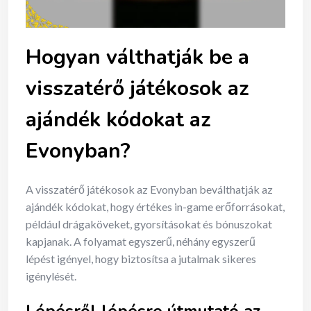
Hogyan válthatják be a
visszatérő játékosok az
ajándék kódokat az
Evonyban?
A visszatérő játékosok az Evonyban beválthatják az
ajándék kódokat, hogy értékes in-game erőforrásokat,
például drágaköveket, gyorsításokat és bónuszokat
kapjanak. A folyamat egyszerű, néhány egyszerű
lépést igényel, hogy biztosítsa a jutalmak sikeres
igénylését.
Lépésről lépésre útmutató az