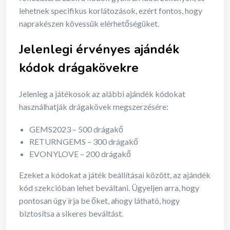
lehetnek specifikus korlátozások, ezért fontos, hogy
naprakészen kövessük elérhetőségüket.
Jelenlegi érvényes ajándék
kódok drágakövekre
Jelenleg a játékosok az alábbi ajándék kódokat
használhatják drágakövek megszerzésére:
GEMS2023 – 500 drágakő
RETURNGEMS – 300 drágakő
EVONYLOVE – 200 drágakő
Ezeket a kódokat a játék beállításai között, az ajándék
kód szekcióban lehet beváltani. Ügyeljen arra, hogy
pontosan úgy írja be őket, ahogy látható, hogy
biztosítsa a sikeres beváltást.