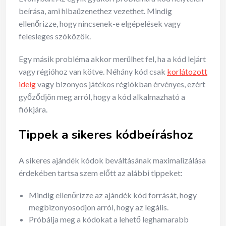
beírása, ami hibaüzenethez vezethet. Mindig
ellenőrizze, hogy nincsenek-e elgépelések vagy
felesleges szóközök.
Egy másik probléma akkor merülhet fel, ha a kód lejárt
vagy régióhoz van kötve. Néhány kód csak
korlátozott
ideig
vagy bizonyos játékos régiókban érvényes, ezért
győződjön meg arról, hogy a kód alkalmazható a
fiókjára.
Tippek a sikeres kódbeíráshoz
A sikeres ajándék kódok beváltásának maximalizálása
érdekében tartsa szem előtt az alábbi tippeket:
Mindig ellenőrizze az ajándék kód forrását, hogy
megbizonyosodjon arról, hogy az legális.
Próbálja meg a kódokat a lehető leghamarabb