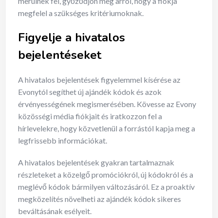
merülnek fel, győződjön meg arról, hogy a fiókja
megfelel a szükséges kritériumoknak.
Figyelje a hivatalos
bejelentéseket
A hivatalos bejelentések figyelemmel kísérése az
Evonytól segíthet új ajándék kódok és azok
érvényességének megismerésében. Kövesse az Evony
közösségi média fiókjait és iratkozzon fel a
hírlevelekre, hogy közvetlenül a forrástól kapja meg a
legfrissebb információkat.
A hivatalos bejelentések gyakran tartalmaznak
részleteket a közelgő promóciókról, új kódokról és a
meglévő kódok bármilyen változásáról. Ez a proaktív
megközelítés növelheti az ajándék kódok sikeres
beváltásának esélyeit.