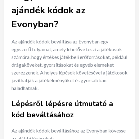
ajándék kódok az
Evonyban?
Az ajándék kódok beváltása az Evonyban egy
egyszerű folyamat, amely lehetővé teszi a játékosok
számára, hogy értékes játékbeli erőforrásokat, például
drágaköveket, gyorsításokat és egyéb elemeket
szerezzenek. A helyes lépések követésével a játékosok
javíthatják a játékélményüket és gyorsabban
haladhatnak.
Lépésről lépésre útmutató a
kód beváltásához
Az ajándék kódok beváltásához az Evonyban kövesse
az alábbi lépéseket: