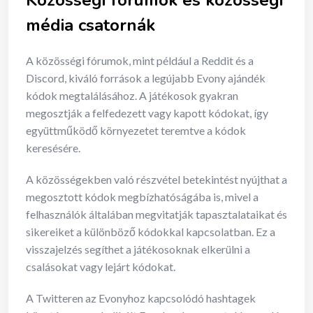
Közösségi fórumok és közösségi
média csatornák
A közösségi fórumok, mint például a Reddit és a
Discord, kiváló források a legújabb Evony ajándék
kódok megtalálásához. A játékosok gyakran
megosztják a felfedezett vagy kapott kódokat, így
együttműködő környezetet teremtve a kódok
keresésére.
A közösségekben való részvétel betekintést nyújthat a
megosztott kódok megbízhatóságába is, mivel a
felhasználók általában megvitatják tapasztalataikat és
sikereiket a különböző kódokkal kapcsolatban. Ez a
visszajelzés segíthet a játékosoknak elkerülni a
csalásokat vagy lejárt kódokat.
A Twitteren az Evonyhoz kapcsolódó hashtagek