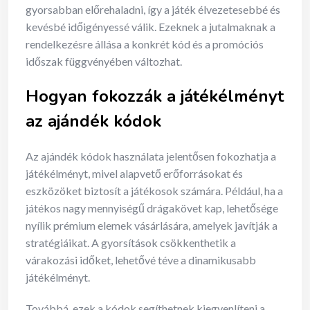
gyorsabban előrehaladni, így a játék élvezetesebbé és
kevésbé időigényessé válik. Ezeknek a jutalmaknak a
rendelkezésre állása a konkrét kód és a promóciós
időszak függvényében változhat.
Hogyan fokozzák a játékélményt
az ajándék kódok
Az ajándék kódok használata jelentősen fokozhatja a
játékélményt, mivel alapvető erőforrásokat és
eszközöket biztosít a játékosok számára. Például, ha a
játékos nagy mennyiségű drágakövet kap, lehetősége
nyílik prémium elemek vásárlására, amelyek javítják a
stratégiáikat. A gyorsítások csökkenthetik a
várakozási időket, lehetővé téve a dinamikusabb
játékélményt.
Továbbá, ezek a kódok segíthetnek kiegyenlíteni a