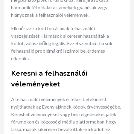
harmadik fél oldalakat, amelyek gyanúsak vagy
hiányoznak a felhasználói vélemények.
Ellenőrizze a kód forrásának felhasználói
visszajelzését. Ha mások sikeresen használták a
kódot, valószínűleg legális. Ezzel szemben, ha sok
felhasználó problémákról számol be, érdemes
elkerülni.
Keresni a felhasználói
véleményeket
A felhasználói vélemények értékes betekintést
nyújthatnak az Evony ajándék kódok érvényességébe.
Kereshet véleményeket vagy beszélgetéseket játék
fórumokon és közösségi média platformokon, hogy
lássa, mások sikeresen beváltották-e a kódot. Ez