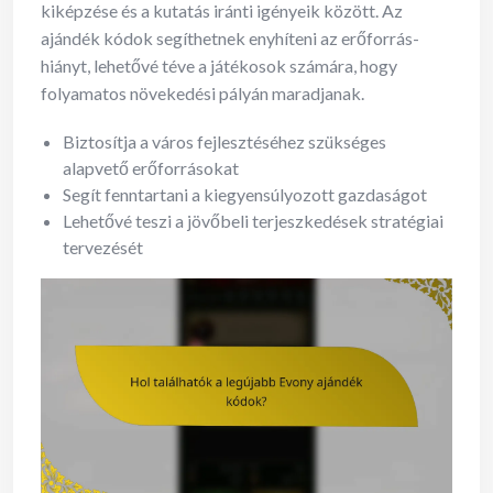
kiképzése és a kutatás iránti igényeik között. Az
ajándék kódok segíthetnek enyhíteni az erőforrás-
hiányt, lehetővé téve a játékosok számára, hogy
folyamatos növekedési pályán maradjanak.
Biztosítja a város fejlesztéséhez szükséges
alapvető erőforrásokat
Segít fenntartani a kiegyensúlyozott gazdaságot
Lehetővé teszi a jövőbeli terjeszkedések stratégiai
tervezését