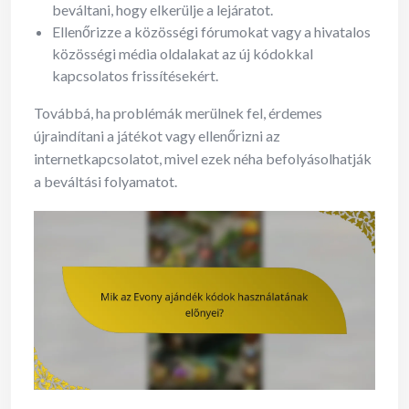
beváltani, hogy elkerülje a lejáratot.
Ellenőrizze a közösségi fórumokat vagy a hivatalos
közösségi média oldalakat az új kódokkal
kapcsolatos frissítésekért.
Továbbá, ha problémák merülnek fel, érdemes
újraindítani a játékot vagy ellenőrizni az
internetkapcsolatot, mivel ezek néha befolyásolhatják
a beváltási folyamatot.