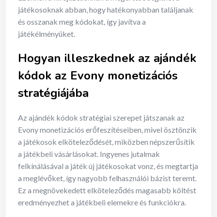
játékosoknak abban, hogy hatékonyabban találjanak
és osszanak meg kódokat, így javítva a
játékélményüket.
Hogyan illeszkednek az ajándék
kódok az Evony monetizációs
stratégiájába
Az ajándék kódok stratégiai szerepet játszanak az
Evony monetizációs erőfeszítéseiben, mivel ösztönzik
a játékosok elköteleződését, miközben népszerűsítik
a játékbeli vásárlásokat. Ingyenes jutalmak
felkínálásával a játék új játékosokat vonz, és megtartja
a meglévőket, így nagyobb felhasználói bázist teremt.
Ez a megnövekedett elköteleződés magasabb költést
eredményezhet a játékbeli elemekre és funkciókra.