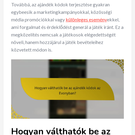
Továbbá, az ajándék kódok terjesztése gyakran
egybeesik a marketingkampányokkal, közösségi
média promóciókkal vagy
különleges esemény
ekkel,
ami forgalmat és érdeklődést generál a játék iránt. Ez a
megközelítés nemcsak a játékosok elégedettségét
növeli, hanem hozzájárul a játék bevételeihez
közvetett módon is.
Hogyan válthatók be az