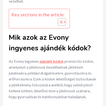
vezethet.
Key sections in the article:
Mik azok az Evony
ingyenes ajándék kódok?
Az Evony ingyenes
ajándék kódok
promóciós kódok,
amelyeket a játékosok beválthatnak játékbeli
jutalmakra, például drágakövekre, gyorsításokra és
erőforrásokra. Ezek a kódok lehetőséget biztosítanak
a játékélmény fokozására anélkül, hogy valódi pénzt
kellene költeni, lehetővé téve a játékosok számára,
hogy gyorsabban és hatékonyabban haladjanak.