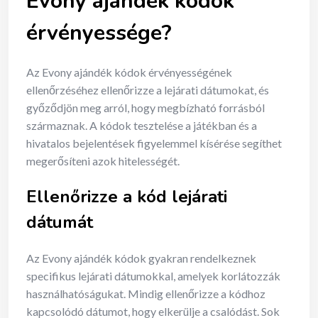
Evony ajándék kódok
érvényessége?
Az Evony ajándék kódok érvényességének
ellenőrzéséhez ellenőrizze a lejárati dátumokat, és
győződjön meg arról, hogy megbízható forrásból
származnak. A kódok tesztelése a játékban és a
hivatalos bejelentések figyelemmel kísérése segíthet
megerősíteni azok hitelességét.
Ellenőrizze a kód lejárati
dátumát
Az Evony ajándék kódok gyakran rendelkeznek
specifikus lejárati dátumokkal, amelyek korlátozzák
használhatóságukat. Mindig ellenőrizze a kódhoz
kapcsolódó dátumot, hogy elkerülje a csalódást. Sok