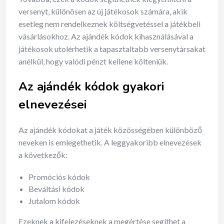
versenyt, különösen az új játékosok számára, akik
esetleg nem rendelkeznek költségvetéssel a játékbeli
vásárlásokhoz. Az ajándék kódok kihasználásával a
játékosok utolérhetik a tapasztaltabb versenytársakat
anélkül, hogy valódi pénzt kellene költeniük.
Az ajándék kódok gyakori
elnevezései
Az ajándék kódokat a játék közösségében különböző
neveken is emlegethetik. A leggyakoribb elnevezések
a következők:
Promóciós kódok
Beváltási kódok
Jutalom kódok
Ezeknek a kifejezéseknek a megértése segíthet a