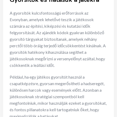
A gyorsítók kulcsfontosságú erőforrások az
Evonyban, amelyek lehetővé teszik a játékosok
számára az építési, kiképzési és kutatási idők
felgyorsítását. Az ajándék kódok gyakran különböző
gyorsító tárgyakat biztosítanak, amelyek néhány
perctől több óráig terjedő időcsökkentést kínálnak. A
gyorsítók hatékony kihasználása segíthet a
játékosoknak megőrizni a versenyelőnyt azáltal, hogy
csökkentik a leállási időt.
Például, ha egy játékos gyorsítót használ a
csapatképzésre, gyorsan megerősítheti a hadseregét,
különösen harcok vagy események előtt. Azonban a
játékosoknak stratégiai szempontból kell
megfontolniuk, mikor használják ezeket a gyorsítókat,
és fontos pillanatokra kell tartogatniuk őket, hogy
maximalizálják a hatásukat.