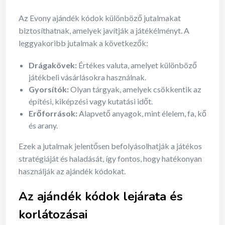
Az Evony ajándék kódok különböző jutalmakat
biztosíthatnak, amelyek javítják a játékélményt. A
leggyakoribb jutalmak a következők:
Drágakövek:
Értékes valuta, amelyet különböző
játékbeli vásárlásokra használnak.
Gyorsítók:
Olyan tárgyak, amelyek csökkentik az
építési, kiképzési vagy kutatási időt.
Erőforrások:
Alapvető anyagok, mint élelem, fa, kő
és arany.
Ezek a jutalmak jelentősen befolyásolhatják a játékos
stratégiáját és haladását, így fontos, hogy hatékonyan
használják az ajándék kódokat.
Az ajándék kódok lejárata és
korlátozásai