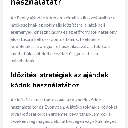
használatát?
Az Evony ajándék kódok maximális kihasználásához a
játékosoknak az optimális időzítésre, a játékbeli
események kihasználására és az erőforrások hatékony
elosztására kell összpontosítaniuk. Ezeknek a
kódoknak a stratégiai felhasználásával a játékosok
javíthatják a játékélményüket és gyorsabban
haladhatnak.
Időzítési stratégiák az ajándék
kódok használatához
Az időzítés kulcsfontosságú az ajándék kódok
használatakor az Evonyban. A játékosoknak a kódokat
olyan időszakokban érdemes beváltaniuk, amikor a
tevékenység magas, például hétvégén vagy különleges