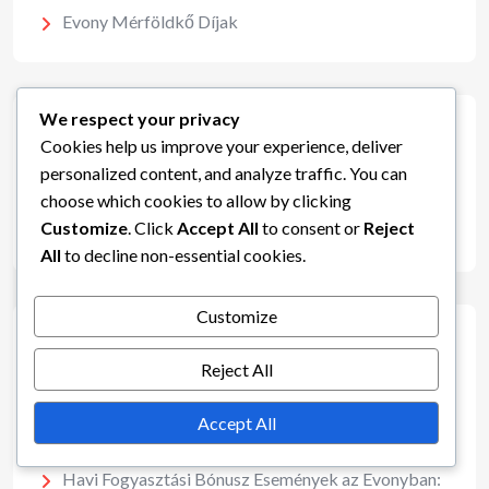
Evony Mérföldkő Díjak
We respect your privacy
Keresés
Cookies help us improve your experience, deliver
personalized content, and analyze traffic. You can
choose which cookies to allow by clicking
Customize
. Click
Accept All
to consent or
Reject
All
to decline non-essential cookies.
Customize
Legutóbbi bejegyzések
Reject All
Mérföldkő Díj Stratégiák Új Játékosok Számára Az
Accept All
Evonyban: Erőforrások, Bónuszok, Gyorsítások
Havi Fogyasztási Bónusz Események az Evonyban: