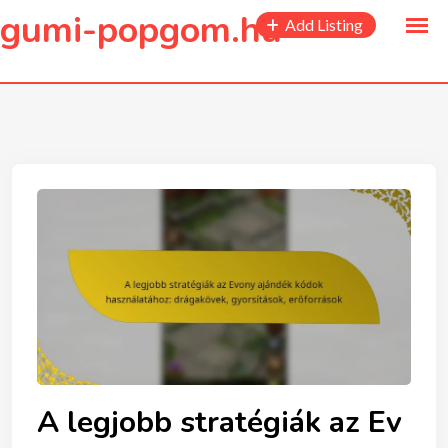
to
gumi-popgom.hu
Add Listing
content
A legjobb stratégiák az Ev