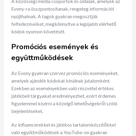
A közösségi média csoportok és oldalak, amelyek az
Evony-ra összpontosítanak, rengeteg információt
nyújthatnak. A tagok gyakran megosztják
felfedezéseiket, megkönnyítve a legújabb elérhető
kódok nyomon követését.
Promóciós események és
együttműködések
Az Evony gyakran szervez promóciós eseményeket,
amelyek ajándék kódokat kínálnak jutalomként.
Ezekben az eseményekben való részvétel értékes
játékbeli tárgyakat eredményezhet, ezért érdemes
figyelemmel kísérni a közelgő lehetőségekről szóló
bejelentéseket.
Az influencerekkel és játékos tartalomkészítőkkel
való együttműködések a YouTube-on gyakran