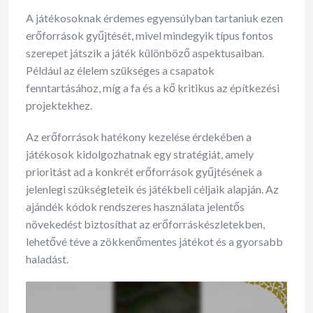
A játékosoknak érdemes egyensúlyban tartaniuk ezen
erőforrások gyűjtését, mivel mindegyik típus fontos
szerepet játszik a játék különböző aspektusaiban.
Például az élelem szükséges a csapatok
fenntartásához, míg a fa és a kő kritikus az építkezési
projektekhez.
Az erőforrások hatékony kezelése érdekében a
játékosok kidolgozhatnak egy stratégiát, amely
prioritást ad a konkrét erőforrások gyűjtésének a
jelenlegi szükségleteik és játékbeli céljaik alapján. Az
ajándék kódok rendszeres használata jelentős
növekedést biztosíthat az erőforráskészletekben,
lehetővé téve a zökkenőmentes játékot és a gyorsabb
haladást.