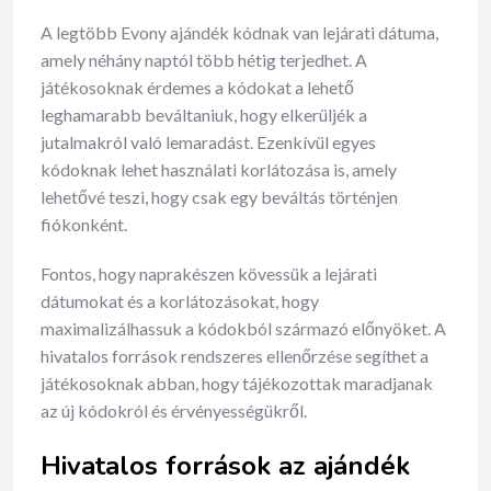
A legtöbb Evony ajándék kódnak van lejárati dátuma,
amely néhány naptól több hétig terjedhet. A
játékosoknak érdemes a kódokat a lehető
leghamarabb beváltaniuk, hogy elkerüljék a
jutalmakról való lemaradást. Ezenkívül egyes
kódoknak lehet használati korlátozása is, amely
lehetővé teszi, hogy csak egy beváltás történjen
fiókonként.
Fontos, hogy naprakészen kövessük a lejárati
dátumokat és a korlátozásokat, hogy
maximalizálhassuk a kódokból származó előnyöket. A
hivatalos források rendszeres ellenőrzése segíthet a
játékosoknak abban, hogy tájékozottak maradjanak
az új kódokról és érvényességükről.
Hivatalos források az ajándék