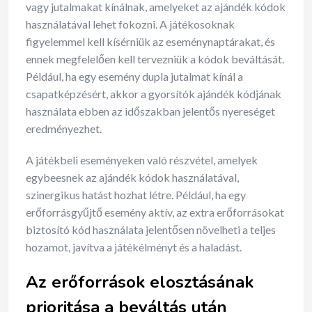
vagy jutalmakat kínálnak, amelyeket az ajándék kódok
használatával lehet fokozni. A játékosoknak
figyelemmel kell kísérniük az eseménynaptárakat, és
ennek megfelelően kell tervezniük a kódok beváltását.
Például, ha egy esemény dupla jutalmat kínál a
csapatképzésért, akkor a gyorsítók ajándék kódjának
használata ebben az időszakban jelentős nyereséget
eredményezhet.
A játékbeli eseményeken való részvétel, amelyek
egybeesnek az ajándék kódok használatával,
szinergikus hatást hozhat létre. Például, ha egy
erőforrásgyűjtő esemény aktív, az extra erőforrásokat
biztosító kód használata jelentősen növelheti a teljes
hozamot, javítva a játékélményt és a haladást.
Az erőforrások elosztásának
prioritása a beváltás után