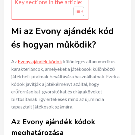
Key sections in the article:
Mi az Evony ajándék kód
és hogyan működik?
Az
Evony ajándék kódok
különleges alfanumerikus
karakterláncok, amelyeket a játékosok különböző
játékbeli jutalmak beváltására használhatnak. Ezek a
kódok javítják a játékélményt azáltal, hogy
erőforrásokat, gyorsítókat és drágaköveket
biztosítanak, így értékesek mind az új, mind a
tapasztalt játékosok számára.
Az Evony ajándék kódok
meghatározása