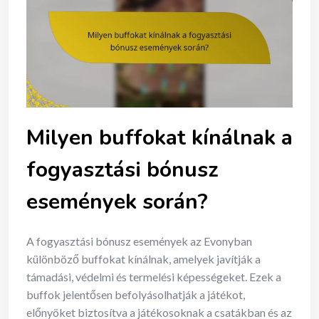
Milyen buffokat kínálnak a
fogyasztási bónusz
események során?
A fogyasztási bónusz események az Evonyban
különböző buffokat kínálnak, amelyek javítják a
támadási, védelmi és termelési képességeket. Ezek a
buffok jelentősen befolyásolhatják a játékot,
előnyöket biztosítva a játékosoknak a csatákban és az