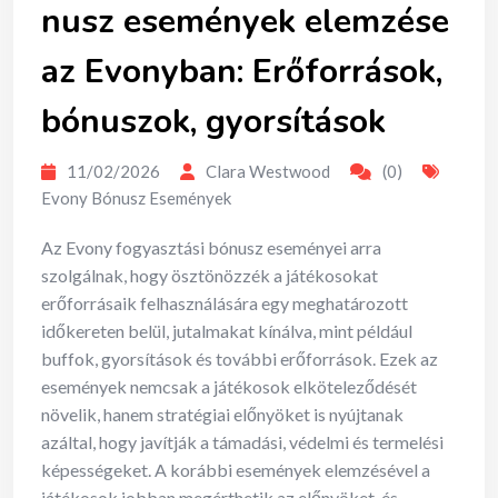
nusz események elemzése
az Evonyban: Erőforrások,
bónuszok, gyorsítások
11/02/2026
Clara Westwood
(0)
Evony Bónusz Események
Az Evony fogyasztási bónusz eseményei arra
szolgálnak, hogy ösztönözzék a játékosokat
erőforrásaik felhasználására egy meghatározott
időkereten belül, jutalmakat kínálva, mint például
buffok, gyorsítások és további erőforrások. Ezek az
események nemcsak a játékosok elköteleződését
növelik, hanem stratégiai előnyöket is nyújtanak
azáltal, hogy javítják a támadási, védelmi és termelési
képességeket. A korábbi események elemzésével a
játékosok jobban megérthetik az előnyöket, és