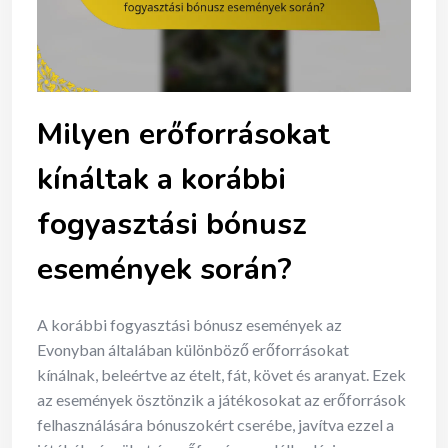
Milyen erőforrásokat
kínáltak a korábbi
fogyasztási bónusz
események során?
A korábbi fogyasztási bónusz események az
Evonyban általában különböző erőforrásokat
kínálnak, beleértve az ételt, fát, követ és aranyat. Ezek
az események ösztönzik a játékosokat az erőforrások
felhasználására bónuszokért cserébe, javítva ezzel a