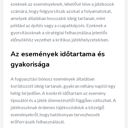
ezeknek az eseményeknek, lehetővé téve a játékosok
számára, hogy felgyorsítsák azokat a folyamatokat,
amelyek általában hosszabb ideig tartanak, mint
például az építés vagy a csapatképzés. Ezeknek a
gyorsításoknak a stratégiai felhasználása jelentős
előnyökhöz vezethet a kritikus játékhelyzetekben.
Az események időtartama és
gyakorisága
A fogyasztási bónusz események általában
korlátozott ideig tartanak, gyakran néhány naptól egy
hétig terjedően. A konkrét időtartam az esemény
típusától és a játék ütemezésétől függően változhat. A
játékosoknak érdemes tájékozódniuk a közelgő
eseményekről, hogy hatékonyan tervezhessék
erőforrásaik felhasználását.