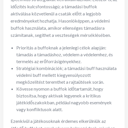
időzítés kulcsfontosságú; a támadási buffok
aktiválása közvetlenül a csaták előtt a legjobb
eredményeket hozhatja. Hasonlóképpen, a védelmi
buffok használata, amikor ellenséges támadásra
számítanak, segíthet a veszteségek mérséklésében.
Prioritás a buffoknak a jelenlegi célok alapján:
támadás a támadáshoz, védelem a védelemhez, és
termelés az erőforrásigényekhez.
Stratégiai kombinációk; a támadási buff használata
védelmi buff mellett kiegyensúlyozott
megközelítést teremthet a rajtaütések során.
Kövesse nyomon a buffok időtartamát, hogy
biztosítsa, hogy aktívak legyenek a kritikus
játékidőszakokban, például nagyobb események
vagy konfliktusok alatt.
Ezenkívül a játékosoknak érdemes elkerülniük az