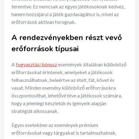
teremtve. Ez nemcsak az egyes játékosoknak kedvez,
hanem hozzájárul a játék gazdaságához is, mivel az
erőforrások aktívan forognak.
A rendezvényekben részt vevő
erőforrások típusai
A
fogyasztási bónusz
események általában különböző
erőforrásokat érintenek, amelyeket a játékosok
felhasználhatnak, beleértve az ételt, fát, követ és
vasat. Minden esemény különböző erőforrásokra
összpontosíthat, lehetővé téve a játékosok számára,
hogy a jelenlegi készletük és igényeik alapján
stratégiát alkossanak.
Egyes esetekben az események prémium
erőforrásokat vagy tárgyakat is tartalmazhatnak,