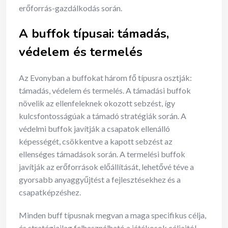
erőforrás-gazdálkodás során.
A buffok típusai: támadás,
védelem és termelés
Az Evonyban a buffokat három fő típusra osztják:
támadás, védelem és termelés. A támadási buffok
növelik az ellenfeleknek okozott sebzést, így
kulcsfontosságúak a támadó stratégiák során. A
védelmi buffok javítják a csapatok ellenálló
képességét, csökkentve a kapott sebzést az
ellenséges támadások során. A termelési buffok
javítják az erőforrások előállítását, lehetővé téve a
gyorsabb anyaggyűjtést a fejlesztésekhez és a
csapatképzéshez.
Minden buff típusnak megvan a maga specifikus célja,
és stratégiailag felhasználható a játékosok céljaitól