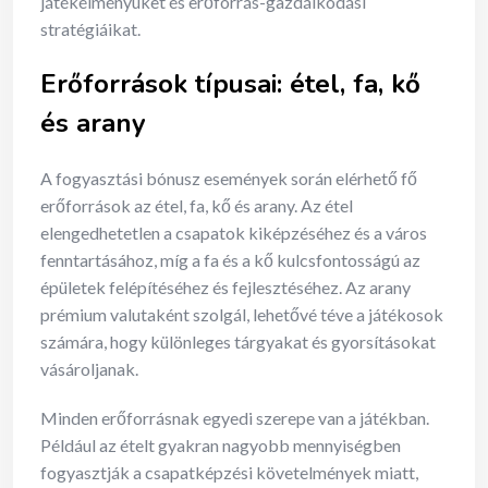
játékélményüket és erőforrás-gazdálkodási
stratégiáikat.
Erőforrások típusai: étel, fa, kő
és arany
A fogyasztási bónusz események során elérhető fő
erőforrások az étel, fa, kő és arany. Az étel
elengedhetetlen a csapatok kiképzéséhez és a város
fenntartásához, míg a fa és a kő kulcsfontosságú az
épületek felépítéséhez és fejlesztéséhez. Az arany
prémium valutaként szolgál, lehetővé téve a játékosok
számára, hogy különleges tárgyakat és gyorsításokat
vásároljanak.
Minden erőforrásnak egyedi szerepe van a játékban.
Például az ételt gyakran nagyobb mennyiségben
fogyasztják a csapatképzési követelmények miatt,